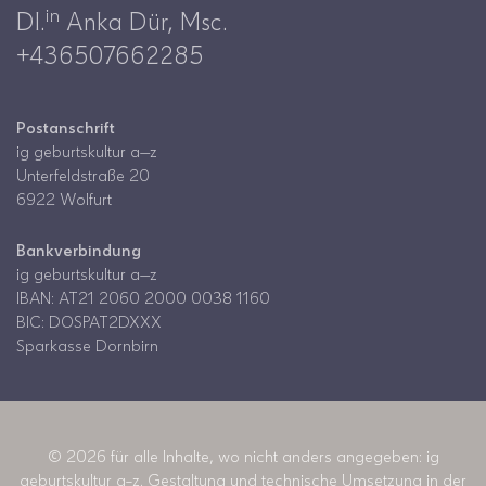
in
DI.
Anka Dür, Msc.
+436507662285
Postanschrift
ig geburtskultur a—z
Unterfeldstraße 20
6922 Wolfurt
Bankverbindung
ig geburtskultur a—z
IBAN: AT21 2060 2000 0038 1160
BIC: DOSPAT2DXXX
Sparkasse Dornbirn
© 2026 für alle Inhalte, wo nicht anders angegeben: ig
geburtskultur a–z. Gestaltung und technische Umsetzung in der