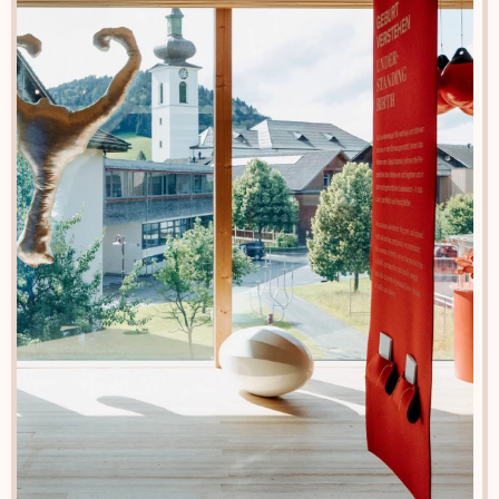
Raum für Geburt und Sinne
Der Raum für Geburt und Sinne — ein
einzigartiger, begehbarer Baukörper
aus Lehm — ist als externer Teil der
Ausstellung «geburtskultur. vom
gebären und geboren werden» im